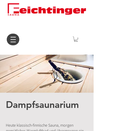
Dampfsaunarium
Heute klassisch-finnische Sauna, morgen
gemütliches Warmluftbad und übermorgen ein