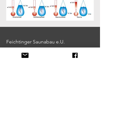
Feichtinger Saunabau e.U.
Gewerbepark Ost 24
A-4101 Feldkirchen/ Donau
www.feichtinger-sauna.at
UID: ATU51822201
Kontakt
office@sauna-feichtinger.at
Kontakt - Store
store@sauna-feichtinger.at