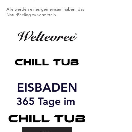
Alle werden eines gemeinsam haben,
das
NaturFeeling zu vermitteln.
EISBAD
EN
365 Tage im