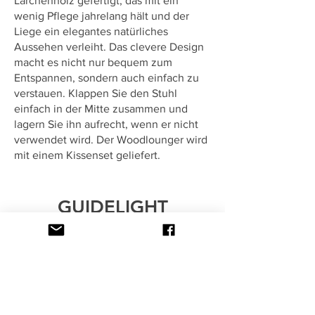
Lärchenholz gefertigt, das mit ein
wenig Pflege jahrelang hält und der
Liege ein elegantes natürliches
Aussehen verleiht. Das clevere Design
macht es nicht nur bequem zum
Entspannen, sondern auch einfach zu
verstauen. Klappen Sie den Stuhl
einfach in der Mitte zusammen und
lagern Sie ihn aufrecht, wenn er nicht
verwendet wird. Der Woodlounger wird
mit einem Kissenset geliefert.
GUIDELIGHT
Wiederaufladbare LED-Lampe
Das multifunktionale und
wiederaufladbare Guidelight,
entworfen von Floris Schoonderbeek,
bietet mehr als nur Licht. Es ist ein